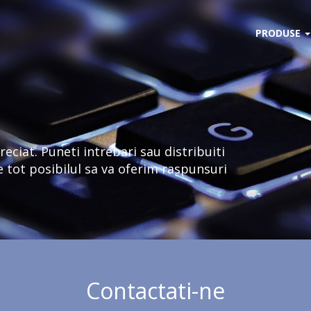
PRODUSE
reciat. Puneti intrebari sau distribuiti
tot posibilul sa va oferim raspunsuri
Contactati-ne