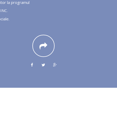
ritor la programul
INC.
ciale.