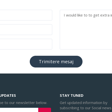
 UPDATES
STAY TUNED
be to our newsletter below.
Get updated information by
subscribing to our Social news