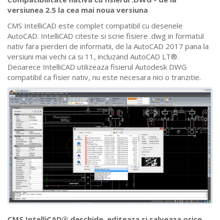
versiunea 2.5 la cea mai noua versiuna
CMS IntelliCAD este complet compatibil cu desenele
AutoCAD. IntelliCAD citeste si scrie fisiere .dwg in formatul
nativ fara pierderi de informatii, de la AutoCAD 2017 pana la
versiuni mai vechi ca si 11, incluzand AutoCAD LT®.
Deoarece IntelliCAD utilizeaza fisierul Autodesk DWG
compatibil ca fisier nativ, nu este necesara nici o tranzitie.
CMS IntelliCAD® deschide, editeaza si salveaza orice