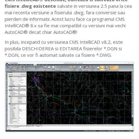
fisiere .dwg existente
salvate in versiunea 2.5 pana la cea
mai recenta versiune a fisierului .dwg, fara conversie sau
pierderi de informatii. Acest lucru face ca programul CMS
IntelliCAD® 8.x sa fie mai compatibil cu versiuni mai vechi
AutoCAD® decat chiar AutoCAD®!
In plus, incepand cu versiunea CMS IntelliCAD v8.2, este
posibila DESCHIDEREA si EDITAREA fisierelor *.DGN si
*.DGN, ce vor fi automat salvate ca fisiere *.DWG.