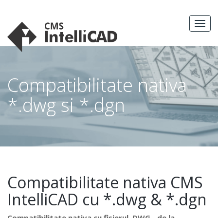
Skip
to
MEN
content
Compatibilitate nativa
*.dwg si *.dgn
Compatibilitate nativa CMS
IntelliCAD cu *.dwg & *.dgn
Compatibilitate nativa cu fisierul .DWG - de la